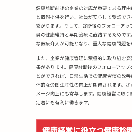
診
健康診断前後の企業の対応が重要である理由
断
と情報提供を行い、社員が安心して受診でき
向
繋がります。そして、診断後のフォローアッ
け
予
員の健康維持と早期治療に直結するためです
約
な医療介入が可能となり、重大な健康問題を
シ
ス
また、企業が健康管理に積極的に取り組む姿
テ
果があります。健康診断後のフォローアップ
ム
とができれば、日常生活での健康習慣の改善
と
は
体的な労働生産性の向上が期待されます。さ
メージ向上にも寄与します。健康経営に取り
5.
ま
定着にも有利に働きます。
と
め
健康経営に役立つ健康診