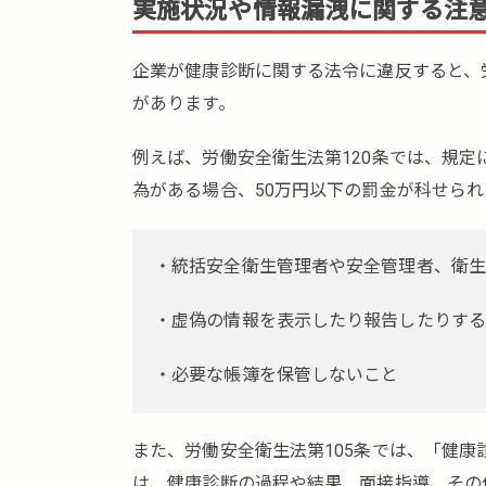
実施状況や情報漏洩に関する注
前
後
の
企業が健康診断に関する法令に違反すると、
対
があります。
応
が
例えば、労働安全衛生法第120条では、規
重
要
為がある場合、50万円以下の罰金が科せら
で
あ
・統括安全衛生管理者や安全管理者、衛生
る
理
由
・虚偽の情報を表示したり報告したりする
3.
・必要な帳簿を保管しないこと
健
康
経
また、労働安全衛生法第105条では、「健
営
は、健康診断の過程や結果、面接指導、その