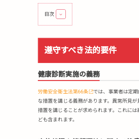
目次
1.
遵
守
す
遵守すべき法的要件
べ
き
法
健康診断実施の義務
的
要
労働安全衛生法第66条
では、事業者は定期
件
な措置を講じる義務があります。異常所見が
2.
措置を講じることが求められます。これには
健
康
ども含まれます。
診
断