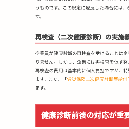
に
役
うものです。この規定に違反した場合には、
立
す。
つ
健
康
再検査（二次健康診断）の実施
診
断
従業員が健康診断の再検査を受けることは企
前
りません。しかし、企業には再検査を促す努
後
の
再検査の費用は基本的に個人負担ですが、特
対
ます。また、「
労災保険二次健康診断等給付
応
ます。
4.
企
業
健康診断前後の対応が重
の
健
康