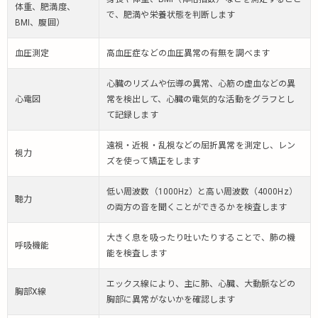
体重、肥満度、
で、肥満や栄養状態を判断します
BMI、腹囲）
血圧測定
高血圧症などの血圧異常の有無を調べます
心臓のリズムや伝導の異常、心筋の虚血などの異
心電図
常を検出して、心臓の電気的な活動をグラフとし
て記録します
遠視・近視・乱視などの屈折異常を測定し、レン
視力
ズを使って矯正をします
低い周波数（1000Hz）と高い周波数（4000Hz）
聴力
の両方の音を聞くことができるかを検査します
大きく息を吸ったり吐いたりすることで、肺の機
呼吸機能
能を検査します
エックス線により、主に肺、心臓、大動脈などの
胸部X線
胸部に異常がないかを確認します