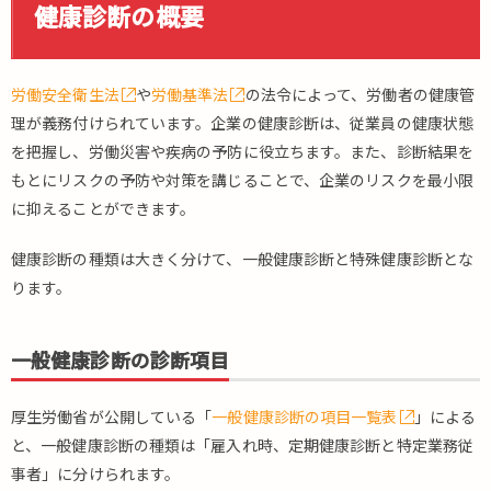
診
健康診断の概要
断
の
概
労働安全衛生法
や
労働基準法
の法令によって、労働者の健康管
要
理が義務付けられています。企業の健康診断は、従業員の健康状態
2.
を把握し、労働災害や疾病の予防に役立ちます。また、診断結果を
人
間
もとにリスクの予防や対策を講じることで、企業のリスクを最小限
ド
に抑えることができます。
ッ
ク
健康診断の種類は大きく分けて、一般健康診断と特殊健康診断とな
の
ります。
概
要
3.
一般健康診断の診断項目
健
康
厚生労働省が公開している「
一般健康診断の項目一覧表
」による
診
と、一般健康診断の種類は「雇入れ時、定期健康診断と特定業務従
断
と
事者」に分けられます。