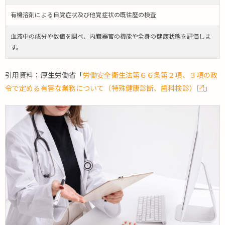
有機溶剤による⾃覚症状及び他覚症状の既往歴の検査
血液中の成分や数値を調べ、内臓器官の機能や全身の健康状態を評価しま
す。
引用資料：厚生労働省「
労働安全衛生法第６６条第２項、３項の政
令で定める有害な業務について（特殊健康診断、歯科検診）
」