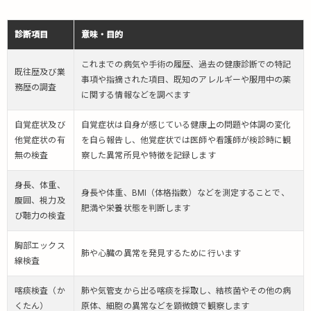
人
間
ド
診断項目
意味・目的
ッ
ク
これまでの病気や手術の履歴、過去の健康診断での特記
既往歴及び業
の
事項や指摘された項目、既知のアレルギーや服用中の薬
務歴の調査
具
に関する情報などを調べます
体
的
自覚症状及び
自覚症状は自身が感じている健康上の問題や体調の変化
な
他覚症状の有
を自ら報告し、他覚症状では医師や看護師が検診時に観
違
無の検査
察した異常所見や特徴を記録します
い
4.
身長、体重、
身長や体重、BMI（体格指数）などを測定することで、
病
腹囲、視力及
肥満や栄養状態を判断します
院
び聴力の検査
の
選
胸部エックス
肺や心臓の異常を発見するために行います
定
線検査
基
準
喀痰検査（か
肺や気管支から出る喀痰を採取し、結核菌やその他の病
くたん）
原体、細胞の異常などを顕微鏡で観察します
5.