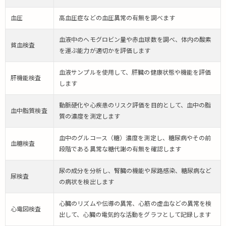
企
血圧
高血圧症などの血圧異常の有無を調べます
業
の
血液中のヘモグロビン量や赤血球数を調べ、体内の酸素
健
貧血検査
を運ぶ能力が適切かを評価します
康
診
血液サンプルを使用して、肝臓の健康状態や機能を評価
断
肝機能検査
します
向
け
予
動脈硬化や心疾患のリスク評価を目的として、血中の脂
血中脂質検査
約
質の濃度を測定します
シ
ス
血中のグルコース（糖）濃度を測定し、糖尿病やその前
血糖検査
テ
段階である異常な糖代謝の有無を確認します
ム
と
尿の成分を分析し、腎臓の機能や尿路感染、糖尿病など
尿検査
は
の病状を検出します
6.
心臓のリズムや伝導の異常、心筋の虚血などの異常を検
ま
心電図検査
出して、心臓の電気的な活動をグラフとして記録します
と